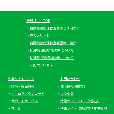
・
特設サイトTOP
・
自動画像処理検査装置とは何か？
・
導入メリット
・
自動画像処理検査装置のご紹介
・
NDK製磁粉探傷装置について
・
NDK製浸透探傷装置について
・
ご提案プロセス
・
企業サイトホーム
・
お問い合わせ
・
技術・製品情報
・
個人情報保護方針
・
カタログダウンロード
・
リンク集
・
サポートサービス
・
特設サイト（モータ着磁）
・
マグ研
・
特設サイト（鉄鋼向け非破壊検