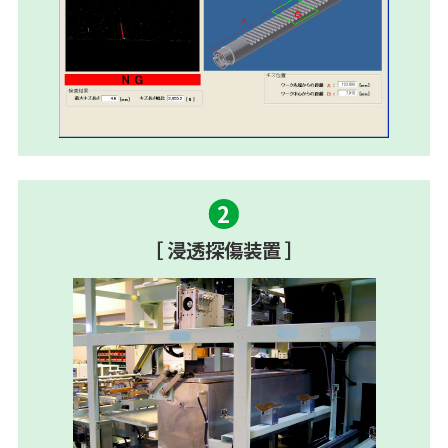
［ 浸透探傷装置 ］