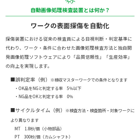
導入メリット
自動画像処理検査装置とは何か？
自動画像処理
検査装置のご紹介
ワークの表面探傷を自動化
磁粉探傷装置
探傷装置における従来の検査員による目視判断・判定基準に
浸透探傷装置
代わり、ワーク・条件に合わせた画像処理検査方法と独自開
ご提案プロセス
発画像処理ソフトウェアにより「品質信頼性」「生産効率」
の向上を実現します。
日本電磁測器サイト
■誤判定率（例）
カタログダウンロード
※検収マスターワークでの条件となります
・OK品をNGと判定する率 5％以下
・NG品をOKと判定する率 0％
■サイクルタイム（例）
※検査方法・検査箇所・対象ワークに
より異なります
MT 1.8秒/個（小物部品）
PT 300秒/個（カムシャフト）