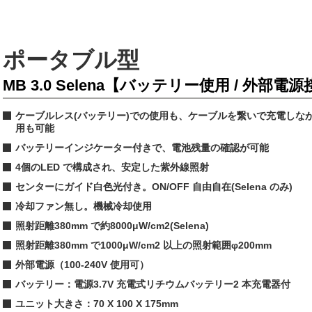
ポータブル型
MB 3.0 Selena【バッテリー使用 / 外部
ケーブルレス(バッテリー)での使用も、ケーブルを繋いで充電しな
用も可能
バッテリーインジケーター付きで、電池残量の確認が可能
4個のLED で構成され、安定した紫外線照射
センターにガイド白色光付き。ON/OFF 自由自在(Selena のみ)
冷却ファン無し。機械冷却使用
照射距離380mm で約8000μW/cm2(Selena)
照射距離380mm で1000μW/cm2 以上の照射範囲φ200mm
外部電源（100-240V 使用可）
バッテリー：電源3.7V 充電式リチウムバッテリー2 本充電器付
ユニット大きさ：70 X 100 X 175mm