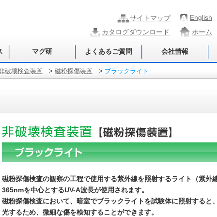
English
サイトマップ
カタログダウンロード
ホーム
ス
マグ研
よくあるご質問
会社情報
非破壊検査装置
>
磁粉探傷装置
>
ブラックライト
磁粉探傷検査の観察の工程で使用する紫外線を照射するライト（紫外
365nmを中心とするUV-A波長が使用されます。
磁粉探傷検査において、暗室でブラックライトを試験体に照射すると
光するため、微細な傷を検知することができます。