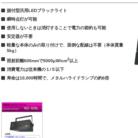
据付型汎用LEDブラックライト
瞬時点灯が可能
使用しないときは消灯することで電力の節約も可能
安定器が不要
軽量な本体のみの取り付けで、面倒な配線は不要（本体質量
5kg）
2
照射距離600mmで5000μW/cm
以上
消費電力は従来機の１/５以下
寿命は10,000時間で、メタルハライドランプの約6倍