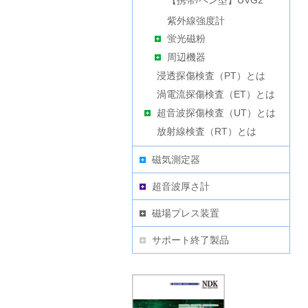
【携帯/ペン型】UVG2
紫外線強度計
蛍光磁粉
周辺機器
浸透探傷検査（PT）とは
渦電流探傷検査（ET）とは
超音波探傷検査（UT）とは
放射線検査（RT）とは
磁気測定器
超音波厚さ計
磁場プレス装置
サポート終了製品