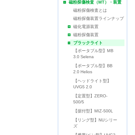
磁粉探傷検査（MT）・装置
磁粉探傷検査とは
磁粉探傷装置ラインナップ
磁化電源装置
磁粉探傷装置
ブラックライト
【ポータブル型】MB
3.0 Selena
【ポータブル型】BB
2.0 Helios
【ヘッドライト型】
UVG5 2.0
【定置型】ZERO-
500/5
【据付型】MIZ-500L
【リング型】NUシリー
ズ