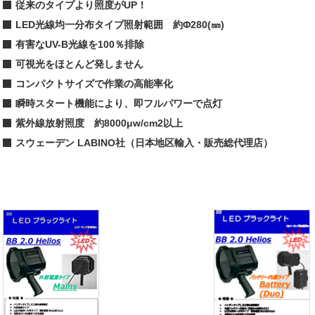
従来のタイプより照度がUP！
LED光線均一分布タイプ照射範囲 約Φ280(㎜)
有害なUV-B光線を100％排除
可視光をほとんど発しません
コンパクトサイズで作業の高能率化
瞬時スタート機能により、即フルパワーで点灯
紫外線放射照度 約8000μw/cm2以上
スウェーデン LABINO社（日本地区輸入・販売総代理店）